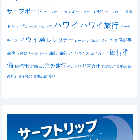
サーフボード
サーフボードサイズ
サーフボード受託
サーフボード運搬
ハワイ
ハワイ旅行
トリップケース
ハレイワ
ビーチ
マウイ島
レンタカー
ワイキキ
受託手
ライフ
ローカルグルメ
旅行準
荷物
旅行
旅行アドバイス
国際線サーフボード
旅行ガイド
備
海外旅行
旅行計画
航空会社
旅行記
生活用品
航空規定
貴重品
超
過料金
電子機器
食事記録
食品