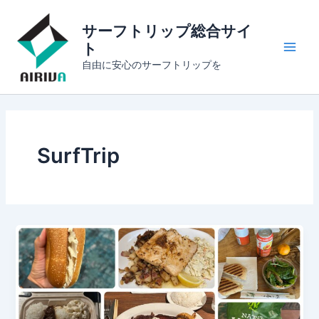
内
Main
容
サーフトリップ総合サイ
Men
を
ト
ス
自由に安心のサーフトリップを
キ
ッ
プ
SurfTrip