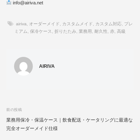
info@airiva.net
airiva
,
オーダーメイド
,
カスタムメイド
,
カスタム対応
,
プレ
ミアム
,
保冷ケース
,
折りたたみ
,
業務用
,
耐久性
,
赤
,
高級
AIRIVA
投
前の投稿
稿
業務用保冷・保温ケース｜飲食配送・ケータリングに最適な
ナ
完全オーダーメイド仕様
ビ