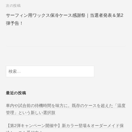
ゲ
次の投稿
ー
サーフィン用ワックス保冷ケース感謝祭｜当選者発表＆第2
シ
弾予告！
ョ
ン
検
索:
最近の投稿
車内や試合前の待機時間を味方に。既存のケースを超えた「温度
管理」という新しい選択肢
【第2弾キャンペーン開催中】新カラー登場＆オーダーメイド保