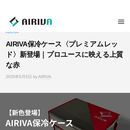
ュ
コ
ー
070-8521-3697
ン
テ
メ
ン
ニ
AIRIVA
ュ
ツ
ー
AIRIVA保冷ケース〈プレミアムレッ
へ
ス
ド〉新登場｜プロユースに映える上質
キ
な赤
ッ
プ
2025年5月5日
by
AIRIVA