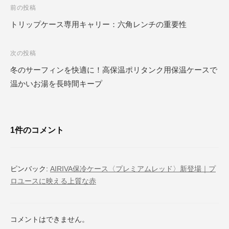
投
前の投稿
稿
トリップケース専用キャリー：六角レンチの重要性
ナ
ビ
次の投稿
ゲ
冬のサーフィンを快適に！高保温ポリタンク用保温ケースで
ー
温かいお湯を長時間キープ
シ
ョ
ン
1件のコメント
ピンバック:
AIRIVA保冷ケース〈プレミアムレッド〉新登場｜プ
ロユースに映える上質な赤
コメントはできません。