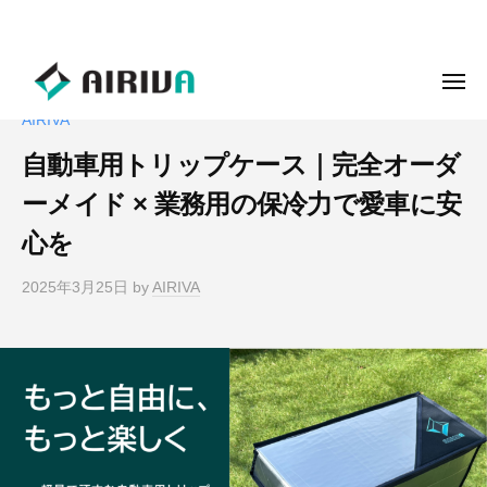
ュ
コ
ー
070-8521-3697
ン
テ
メ
ン
ニ
AIRIVA
ュ
ツ
ー
自動車用トリップケース｜完全オーダ
へ
ス
ーメイド × 業務用の保冷力で愛車に安
キ
心を
ッ
プ
2025年3月25日
by
AIRIVA