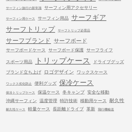
サーフィン用アクセサリー
サーフィン旅行の新常識
サーフギア
サーフィン用品
サーフィン用ケース
サーフトリップ
サーフトリップ必需品
サーフブランド
サーフボード
サーフボードケース
サーフボード保護
サーフライフ
トリップケース
スポーツ用品
ドライブグッズ
ロゴデザイン
ブランド立ち上げ
ワックスケース
保冷ケース
便利グッズ
ワックス劣化防止
保温ケース
冬キャンプ
安全な移動
保冷トリップケース
耐久性
沖縄サーフィン
温度管理
特許技術
移動用ケース
軽量ケース
長距離ドライブ
革新
耐久性ケース
飛行機輸送