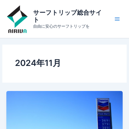
内
Main
容
サーフトリップ総合サイ
Men
を
ト
ス
自由に安心のサーフトリップを
キ
ッ
プ
2024年11月