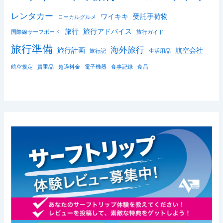
レンタカー
ワイキキ
受託手荷物
ローカルグルメ
旅行
旅行アドバイス
国際線サーフボード
旅行ガイド
旅行準備
海外旅行
旅行計画
航空会社
旅行記
生活用品
航空規定
貴重品
超過料金
電子機器
食事記録
食品