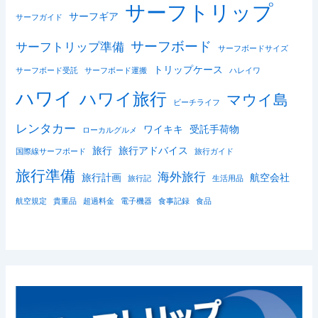
サーフトリップ
サーフギア
サーフガイド
サーフボード
サーフトリップ準備
サーフボードサイズ
トリップケース
サーフボード受託
サーフボード運搬
ハレイワ
ハワイ
ハワイ旅行
マウイ島
ビーチライフ
レンタカー
ワイキキ
受託手荷物
ローカルグルメ
旅行
旅行アドバイス
国際線サーフボード
旅行ガイド
旅行準備
海外旅行
旅行計画
航空会社
旅行記
生活用品
航空規定
貴重品
超過料金
電子機器
食事記録
食品