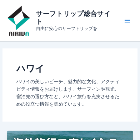
内
Main
容
サーフトリップ総合サイ
Men
を
ト
ス
自由に安心のサーフトリップを
キ
ッ
プ
ハワイ
ハワイの美しいビーチ、魅力的な文化、アクティ
ビティ情報をお届けします。サーフィンや観光、
宿泊先の選び方など、ハワイ旅行を充実させるた
めの役立つ情報を集めています。