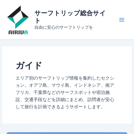
内
Main
容
サーフトリップ総合サイ
Men
を
ト
ス
自由に安心のサーフトリップを
キ
ッ
プ
ガイド
エリア別のサーフトリップ情報を集約したセクシ
ョン。オアフ島、マウイ島、インドネシア、南ア
フリカ、千葉県などのサーフスポットや宿泊施
設、交通手段などを詳細にまとめ、訪問者が安心
して旅行を計画できるようサポートします。