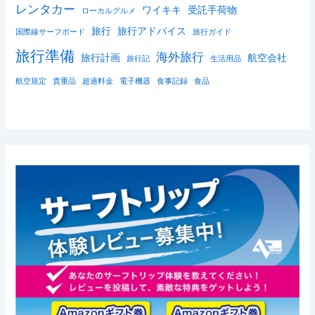
レンタカー
ワイキキ
受託手荷物
ローカルグルメ
旅行
旅行アドバイス
国際線サーフボード
旅行ガイド
旅行準備
海外旅行
旅行計画
航空会社
旅行記
生活用品
航空規定
貴重品
超過料金
電子機器
食事記録
食品