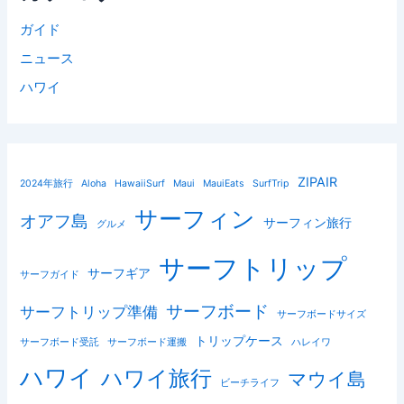
ガイド
ニュース
ハワイ
ZIPAIR
2024年旅行
Aloha
HawaiiSurf
Maui
MauiEats
SurfTrip
サーフィン
オアフ島
サーフィン旅行
グルメ
サーフトリップ
サーフギア
サーフガイド
サーフボード
サーフトリップ準備
サーフボードサイズ
トリップケース
サーフボード受託
サーフボード運搬
ハレイワ
ハワイ
ハワイ旅行
マウイ島
ビーチライフ